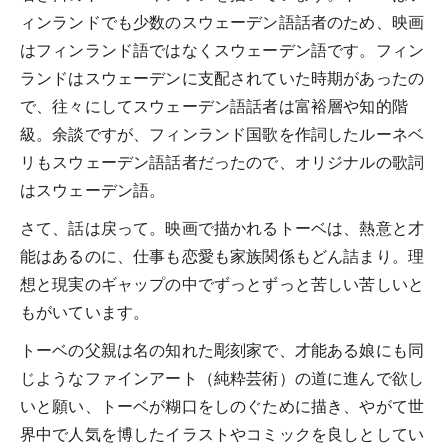
ィンランドでも少数のスウェーデン語話者のため、映画
はフィンランド語ではなくスウェーデン語です。フィン
ランドはスウェーデンに支配されていた時期があったの
で、往々にしてスウェーデン語話者は富裕層や知的階
級。余談ですが、フィンランド国歌を作詞したルーネベ
リもスウェーデン語話者だったので、オリジナルの歌詞
はスウェーデン語。
さて、話は戻って。映画で描かれるトーベは、熱意と才
能はあるのに、仕事も恋愛も家族関係もどん詰まり。理
想と現実のギャップの中でずっとずっと苦しい苦しいと
もがいています。
トーベの父親は名の知れた彫刻家で、才能ある娘にも同
じようなファインアート（純粋芸術）の道に進んで欲し
いと願い、トーベが糊口をしのぐために描き、やがて世
界中で人気を博したイラストやコミックを良しとしてい