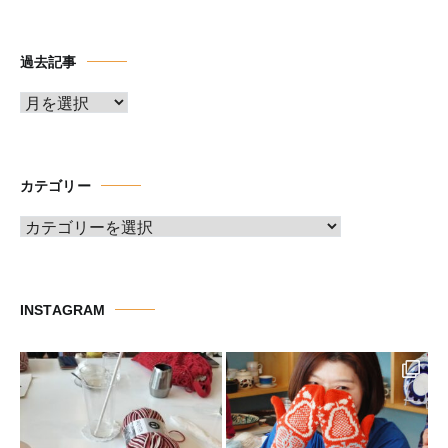
過去記事
ア
ー
カ
イ
カテゴリー
ブ
カ
テ
ゴ
リ
INSTAGRAM
ー