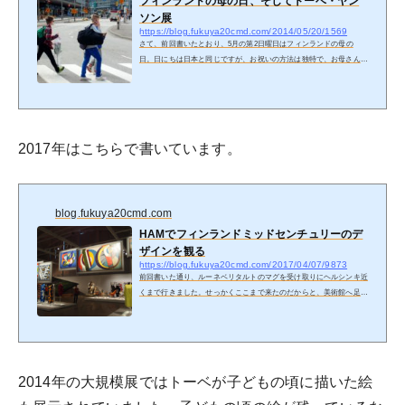
フィンランドの母の日、そしてトーベ・ヤン
ソン展
https://blog.fukuya20cmd.com/2014/05/20/1569
さて、前回書いたとおり、5月の第2日曜日はフィンランドの母の
日。日にちは日本と同じですが、お祝いの方法は独特で、お母さんに
は森や道端で摘んだヴォッコという野性のアネモネを贈り、何かプレ
ゼントしたり、一緒に食事をして過ごします。写真はそのヴォッコの
花。一重の白い花で、花屋で見るような華やかなアネモネとはかなり
異なります。また、この日は旗日で街のあちこちに国旗が掲揚されて
いるだけでなく、ほとんどのお店（スーパーやデパートも）休みで
2017年はこちらで書いています。
す。ただ、お母さんに花を買うための花屋と、一緒に食事に行くため
のレス...
blog.fukuya20cmd.com
HAMでフィンランドミッドセンチュリーのデ
ザインを観る
https://blog.fukuya20cmd.com/2017/04/07/9873
前回書いた通り、ルーネベリタルトのマグを受け取りにヘルシンキ近
くまで行きました。せっかくここまで来たのだからと、美術館へ足を
延ばすことに。時間的に一つしか行くことが出来ないので、HAM
（ヘルシンキ市立美術館）でフィンランドのミッドセンチュリーデザ
インをテーマにした「Modern Life!」にするか、Ateneum（アテネウ
ム美術館）の「Tuulikki Pietilä（トゥーリッキ・ピエティラ）生誕100
年」に行くか迷って、HAMの方に行くことにしました。HAMは一見
2014年の大規模展ではトーベが子どもの頃に描いた絵
美術館とは思えない外観で戸惑いました。それもそのはず、1階は映
画館「Fin...