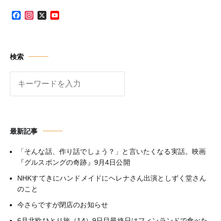
Facebook
Instagram
X
YouTube
Channel
検索
検
索
最新記事
「そんな話、作り話でしょう？」と言いたくなる実話。映画
『グルスポングの奇跡』9月4日公開
NHKすてきにハンドメイドにヘレナさん出演としずく堂さん
のこと
今さらですが閉店のお知らせ
6月北欧ひとり旅（14）9日目最終日はフィンランドで食べた