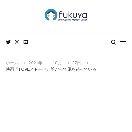
コ
ン
テ
ン
ツ
へ
北欧のかわいいヴィンテージ食器＆雑貨のお店ブログ
Fukuya通信
ス
キ
ッ
プ
ホーム
2021年
10月
27日
映画『TOVE／トーベ』誰だって風を待っている