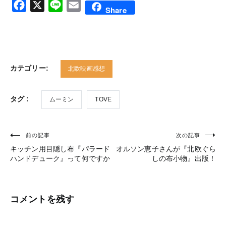
Facebook
X
Line
Email
Share
カテゴリー:
北欧映画感想
タグ :
ムーミン
TOVE
前の記事
次の記事
投
キッチン用目隠し布『パラード
オルソン恵子さんが『北欧ぐら
稿
ハンドデューク』って何ですか
しの布小物』出版！
ナ
ビ
コメントを残す
ゲ
ー