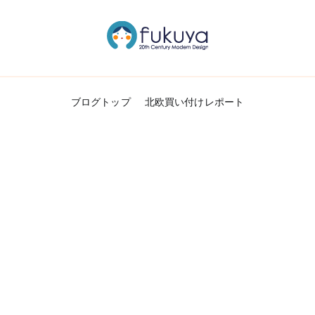
北欧のかわいいヴィンテージ食器＆雑貨のお
Fukuya通信
ブログトップ
北欧買い付けレポート