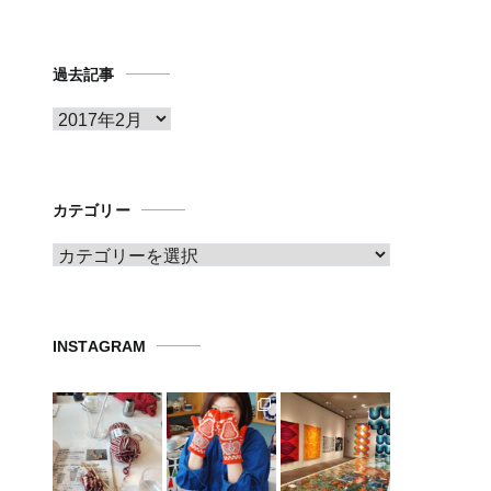
過去記事
ア
ー
カ
イ
カテゴリー
ブ
カ
テ
ゴ
リ
INSTAGRAM
ー