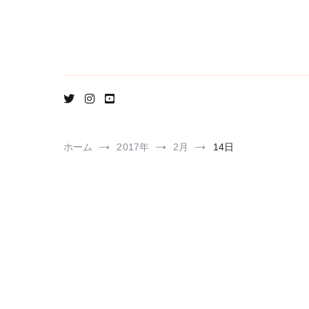
コ
ン
テ
ン
ツ
へ
ス
キ
ッ
プ
ホーム
2017年
2月
14日