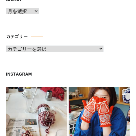
ア
ー
カ
イ
カテゴリー
ブ
カ
テ
ゴ
リ
INSTAGRAM
ー