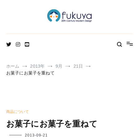
コ
ン
テ
ン
ツ
へ
北欧のかわいいヴィンテージ食器＆雑貨のお店ブログ
Fukuya通信
ス
キ
ッ
プ
ホーム
2013年
9月
21日
お菓子にお菓子を重ねて
商品について
お菓子にお菓子を重ねて
フ
2013-09-21