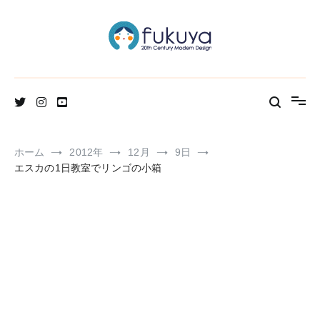
コ
ン
テ
ン
ツ
へ
北欧のかわいいヴィンテージ食器＆雑貨のお店ブログ
Fukuya通信
ス
キ
ッ
プ
ホーム
2012年
12月
9日
エスカの1日教室でリンゴの小箱