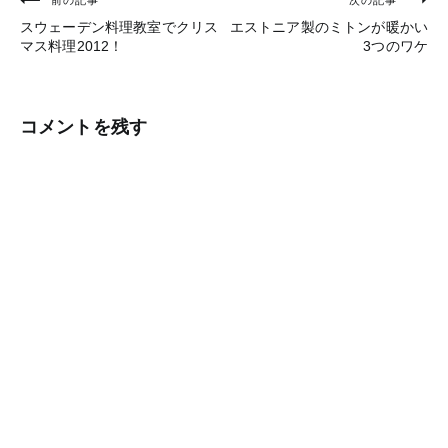
投
スウェーデン料理教室でクリス
エストニア製のミトンが暖かい
稿
マス料理2012！
3つのワケ
ナ
ビ
コメントを残す
ゲ
ー
シ
ョ
ン