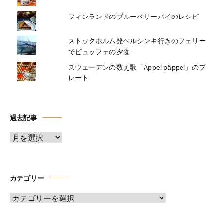
フィンランドのブルーベリーパイのレシピ
ストックホルム発ヘルシンキ行きのフェリー
でビュッフェの夕食
スウェーデンの数え歌「Äppel päppel」のプ
レート
過去記事
ア
ー
カ
イ
カテゴリー
ブ
カ
テ