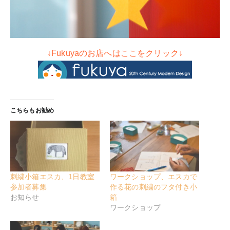
↓Fukuyaのお店へはここをクリック↓
こちらもお勧め
刺繍小箱エスカ、1日教室
ワークショップ、エスカで
参加者募集
作る花の刺繍のフタ付き小
お知らせ
箱
ワークショップ