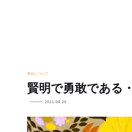
商品について
賢明で勇敢である
フ
2011-09-20
ク
ヤ