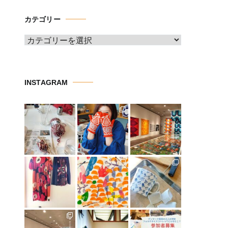
イ
カテゴリー
ブ
カ
テ
ゴ
リ
INSTAGRAM
ー