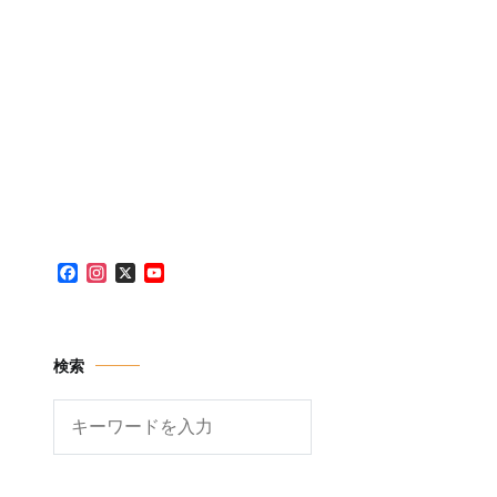
Facebook
Instagram
X
YouTube
Channel
検索
検
索