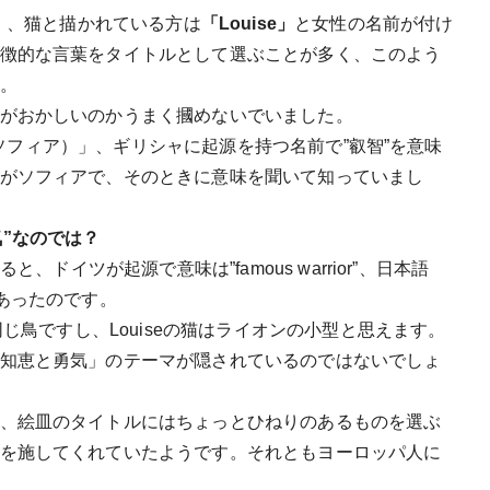
」
、猫と描かれている方は
「Louise」
と女性の名前が付け
徴的な言葉をタイトルとして選ぶことが多く、このよう
。
がおかしいのかうまく摑めないでいました。
a（ソフィア）」、ギリシャに起源を持つ名前で”叡智”を意味
がソフィアで、そのときに意味を聞いて知っていまし
勇気”なのでは？
、ドイツが起源で意味は”famous warrior”、日本語
あったのです。
同じ鳥ですし、Louiseの猫はライオンの小型と思えます。
知恵と勇気」のテーマが隠されているのではないでしょ
、絵皿のタイトルにはちょっとひねりのあるものを選ぶ
を施してくれていたようです。それともヨーロッパ人に