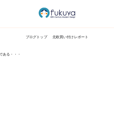
北欧のかわいいヴィンテージ食器＆雑貨のお
Fukuya通信
ブログトップ
北欧買い付けレポート
である・・・