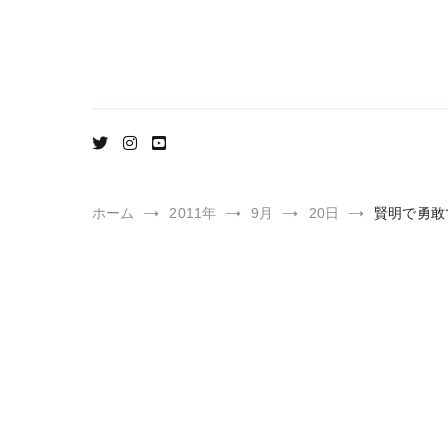
コ
ン
テ
ン
ツ
へ
ス
キ
ッ
プ
ホーム
2011年
9月
20日
賢明で勇敢