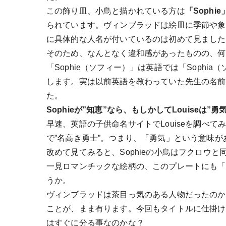
この飾り皿、小鳥と描かれている方は
「Sophie
られています。ヴィンブラッドは絵皿に季節や象
に具体的な人名が付いているのは初めて見ました
そのため、なんとなく違和感があったものの、何
「Sophie（ソフィー）」は英語では「Sophi
します。実は以前英語を教わっていた先生の名前
た。
Sophieが”知恵”なら、もしかしてLouiseは”
早速、英語の子供命名サイトでLouiseを調べてみると
で”名高き勇士”。つまり、「勇気」という意味が
改めて見てみると、Sophieの小鳥はフクロウと
一見ロマンチックな絵柄の、このプレートにも「
うか。
ヴィンブラッドは茶目っ気のある人物だったのか
ことが、まま有ります。今回もタイトルに仕掛け
はすぐに分る事なのかな？