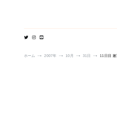
コ
ン
テ
ン
ツ
へ
ス
キ
ッ
プ
ホーム
2007年
10月
31日
11日目 