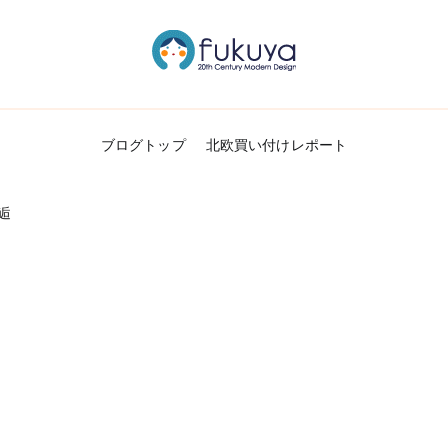
北欧のかわいいヴィンテージ食器＆雑貨のお
Fukuya通信
ブログトップ
北欧買い付けレポート
邂逅