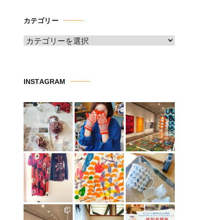
カ
イ
カテゴリー
ブ
カ
テ
ゴ
リ
INSTAGRAM
ー