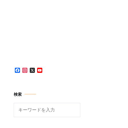
Facebook
Instagram
X
YouTube
Channel
検索
検
索