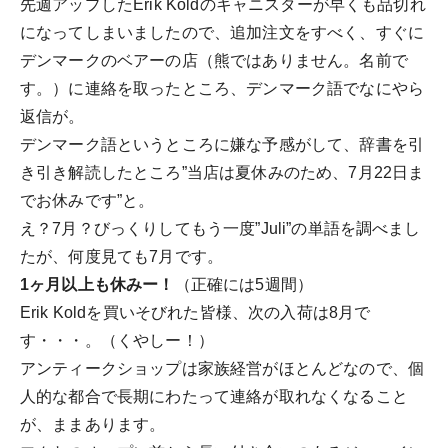
先週アップしたErik Koldのキャニスターが早くも品切れ
になってしまいましたので、追加注文をすべく、すぐに
デンマークのベアーの店（熊ではありません。名前で
す。）に連絡を取ったところ、デンマーク語でなにやら
返信が。
デンマーク語というところに嫌な予感がして、辞書を引
き引き解読したところ”当店は夏休みのため、7月22日ま
でお休みです”と。
え？7月？びっくりしてもう一度”Juli”の単語を調べまし
たが、何度見ても7月です。
1ヶ月以上も休みー！
（正確には5週間）
Erik Koldを買いそびれた皆様、次の入荷は8月で
す・・・。（くやしー！）
アンティークショップは家族経営がほとんどなので、個
人的な都合で長期にわたって連絡が取れなくなること
が、ままあります。