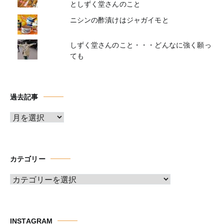
としずく堂さんのこと
ニシンの酢漬けはジャガイモと
しずく堂さんのこと・・・どんなに強く願っ
ても
過去記事
ア
ー
カ
イ
カテゴリー
ブ
カ
テ
ゴ
リ
INSTAGRAM
ー