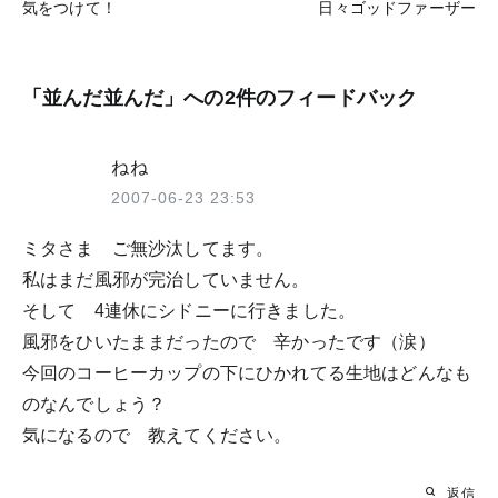
気をつけて！
日々ゴッドファーザー
稿
ナ
ビ
「
並んだ並んだ
」への2件のフィードバック
ゲ
ー
ねね
2007-06-23 23:53
シ
ョ
ミタさま ご無沙汰してます。
ン
私はまだ風邪が完治していません。
そして 4連休にシドニーに行きました。
風邪をひいたままだったので 辛かったです（涙）
今回のコーヒーカップの下にひかれてる生地はどんなも
のなんでしょう？
気になるので 教えてください。
返信