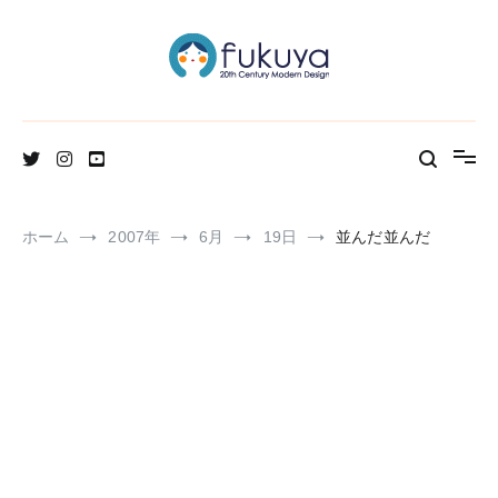
コ
ン
テ
ン
ツ
へ
北欧のかわいいヴィンテージ食器＆雑貨のお店ブログ
Fukuya通信
ス
キ
ッ
プ
ホーム
2007年
6月
19日
並んだ並んだ