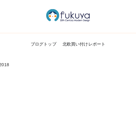
北欧のかわいいヴィンテージ食器＆雑貨のお
Fukuya通信
ブログトップ
北欧買い付けレポート
018