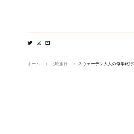
コ
ン
テ
ン
ツ
へ
ス
キ
ッ
プ
ホーム
北欧旅行
スウェーデン大人の修学旅行2