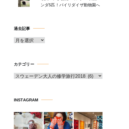
ンダ5匹！パイリダイザ動物園へ
過去記事
ア
ー
カ
イ
カテゴリー
ブ
カ
テ
ゴ
リ
INSTAGRAM
ー