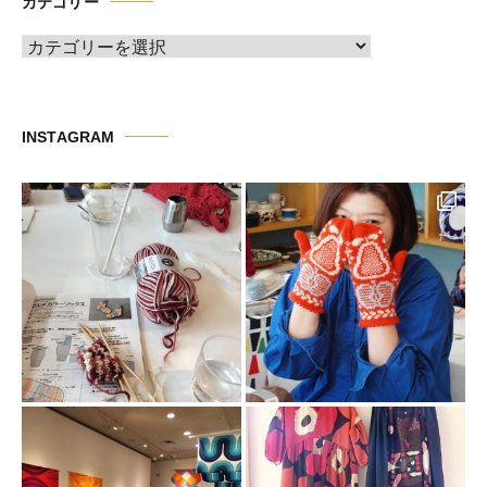
カテゴリー
ブ
カ
テ
ゴ
リ
INSTAGRAM
ー