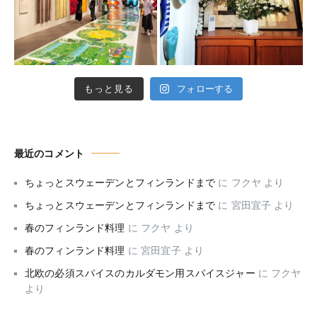
もっと見る
フォローする
最近のコメント
ちょっとスウェーデンとフィンランドまで
に
フクヤ
より
ちょっとスウェーデンとフィンランドまで
に
宮田宜子
より
春のフィンランド料理
に
フクヤ
より
春のフィンランド料理
に
宮田宜子
より
北欧の必須スパイスのカルダモン用スパイスジャー
に
フクヤ
より