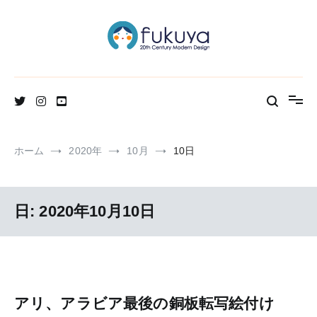
コ
ン
テ
ン
ツ
へ
北欧のかわいいヴィンテージ食器＆雑貨のお店ブログ
Fukuya通信
ス
キ
ッ
プ
ホーム
2020年
10月
10日
日:
2020年10月10日
アリ、アラビア最後の銅板転写絵付け