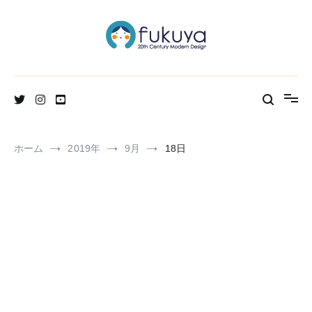
コ
ン
テ
ン
ツ
へ
北欧のかわいいヴィンテージ食器＆雑貨のお店ブログ
Fukuya通信
ス
キ
ッ
プ
ホーム
2019年
9月
18日