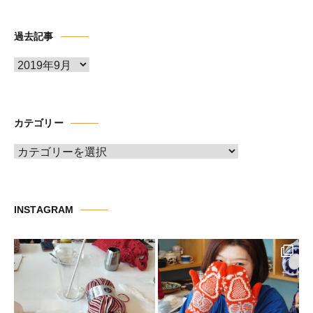
過去記事
ア
ー
カ
イ
カテゴリー
ブ
カ
テ
ゴ
リ
INSTAGRAM
ー