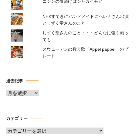
ニシンの酢漬けはジャガイモと
NHKすてきにハンドメイドにヘレナさん出演
としずく堂さんのこと
しずく堂さんのこと・・・どんなに強く願っ
ても
スウェーデンの数え歌「Äppel päppel」のプ
レート
過去記事
ア
ー
カ
イ
カテゴリー
ブ
カ