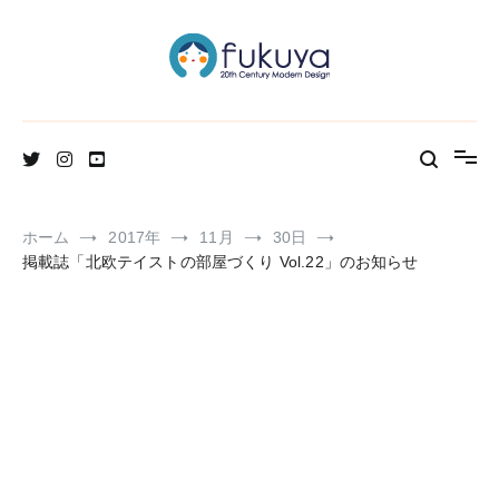
コ
ン
テ
ン
ツ
へ
北欧のかわいいヴィンテージ食器＆雑貨のお店ブログ
Fukuya通信
ス
キ
ッ
プ
ホーム
2017年
11月
30日
掲載誌「北欧テイストの部屋づくり Vol.22」のお知らせ