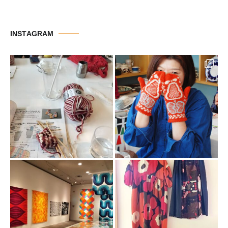
テ
ゴ
リ
INSTAGRAM
ー