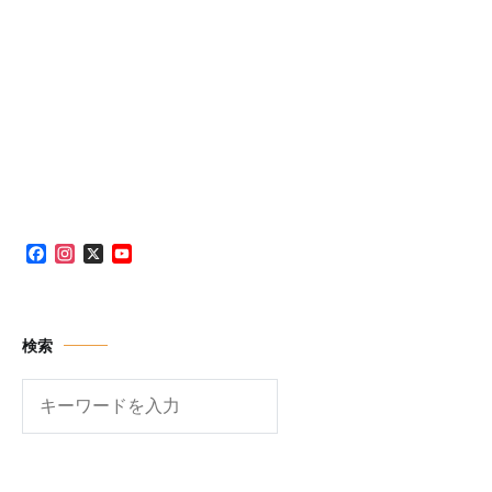
Facebook
Instagram
X
YouTube
Channel
検索
検
索