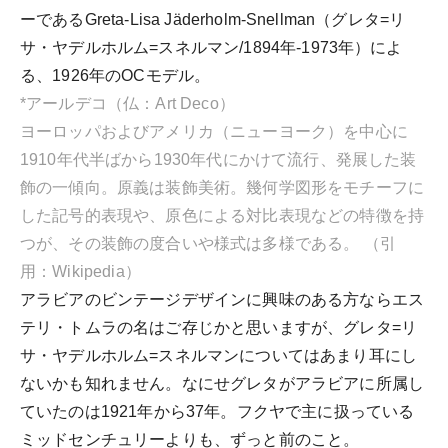
ーであるGreta-Lisa Jäderholm-Snellman（グレタ=リ
サ・ヤデルホルム=スネルマン/1894年-1973年）によ
る、1926年のOCモデル。
*アールデコ（仏：Art Deco）
ヨーロッパおよびアメリカ（ニューヨーク）を中心に
1910年代半ばから1930年代にかけて流行、発展した装
飾の一傾向。原義は装飾美術。幾何学図形をモチーフに
した記号的表現や、原色による対比表現などの特徴を持
つが、その装飾の度合いや様式は多様である。 （引
用：Wikipedia）
アラビアのビンテージデザインに興味のある方ならエス
テリ・トムラの名はご存じかと思いますが、グレタ=リ
サ・ヤデルホルム=スネルマンについてはあまり耳にし
ないかも知れません。なにせグレタがアラビアに所属し
ていたのは1921年から37年。フクヤで主に扱っている
ミッドセンチュリーよりも、ずっと前のこと。