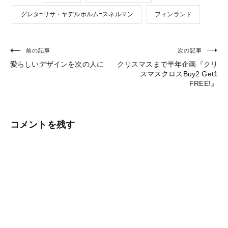
グレタ=リサ・ヤデルホルム=スネルマン
フィンランド
前の記事
次の記事
投
愛らしいデザインを次の人に
クリスマスまで半年企画『クリ
稿
スマスクロスBuy2 Get1
FREE!』
ナ
ビ
ゲ
コメントを残す
ー
シ
ョ
ン