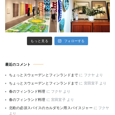
もっと見る
フォローする
最近のコメント
ちょっとスウェーデンとフィンランドまで
に
フクヤ
より
ちょっとスウェーデンとフィンランドまで
に
宮田宜子
より
春のフィンランド料理
に
フクヤ
より
春のフィンランド料理
に
宮田宜子
より
北欧の必須スパイスのカルダモン用スパイスジャー
に
フクヤ
より