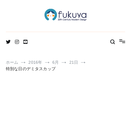
コ
ン
テ
ン
ツ
へ
北欧のかわいいヴィンテージ食器＆雑貨のお店ブログ
Fukuya通信
ス
キ
ッ
プ
ホーム
2016年
6月
21日
特別な日のデミタスカップ