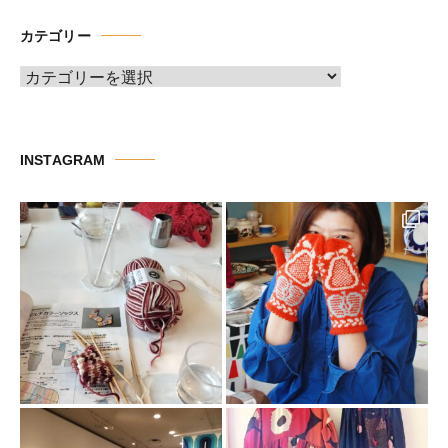
イ
カテゴリー
ブ
カ
テ
ゴ
リ
INSTAGRAM
ー