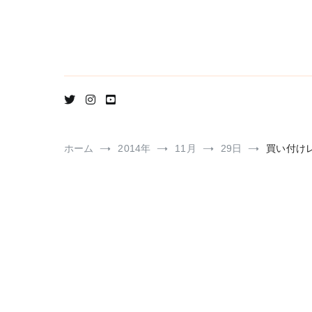
コ
ン
テ
ン
ツ
へ
ス
キ
ッ
プ
ホーム
2014年
11月
29日
買い付け