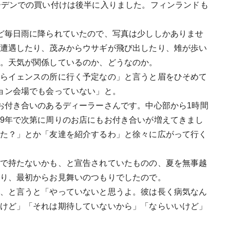
ーデンでの買い付けは後半に入りました。フィンランドも
ど毎日雨に降られていたので、写真は少ししかありませ
遭遇したり、茂みからウサギが飛び出したり、雉が歩い
。天気が関係しているのか、どうなのか。
らイェンスの所に行く予定なの」と言うと眉をひそめて
ョン会場でも会っていない」と。
お付き合いのあるディーラーさんです。中心部から1時間
9年で次第に周りのお店にもお付き合いが増えてきまし
た？」とか「友達を紹介するわ」と徐々に広がって行く
で持たないかも、と宣告されていたものの、夏を無事越
り、最初からお見舞いのつもりでしたので。
、と言うと「やっていないと思うよ。彼は長く病気なん
けど」「それは期待していないから」「ならいいけど」