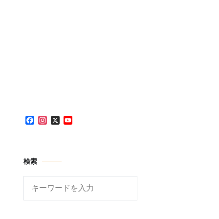
Facebook
Instagram
X
YouTube
Channel
検索
検
索