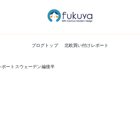
北欧のかわいいヴィンテージ食器＆雑貨のお
Fukuya通信
ブログトップ
北欧買い付けレポート
レポートスウェーデン編後半