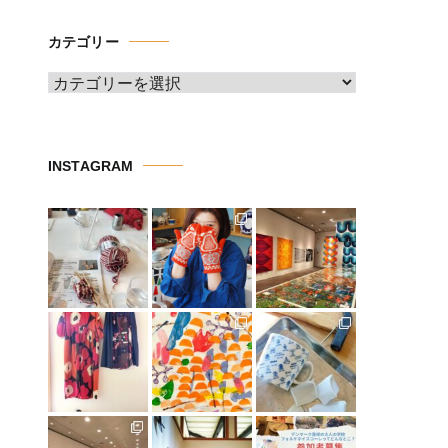
カ
イ
カテゴリー
ブ
カ
テ
ゴ
リ
INSTAGRAM
ー