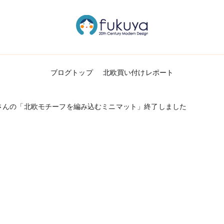
北欧のかわいいヴィンテージ食器＆雑貨のお
Fukuya通信
ブログトップ
北欧買い付けレポート
さんの「北欧モチーフを編み込むミニマット」終了しました