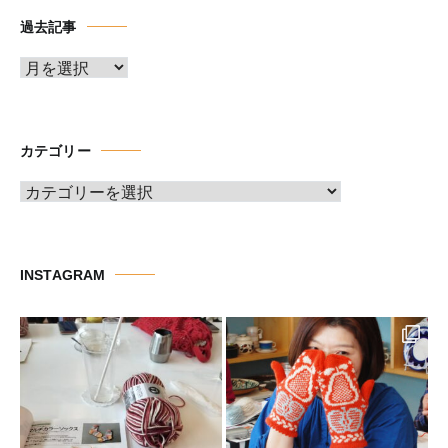
過去記事
ア
ー
カ
イ
カテゴリー
ブ
カ
テ
ゴ
リ
INSTAGRAM
ー