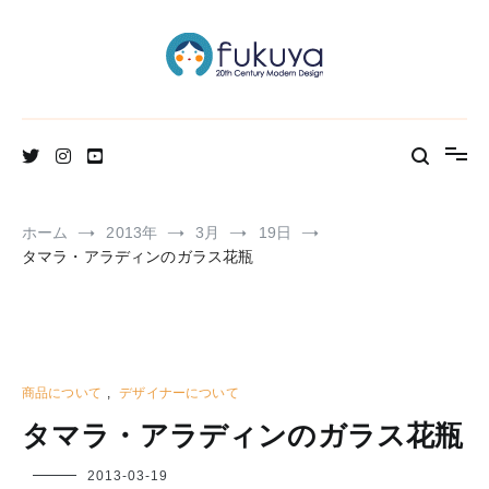
コ
ン
テ
ン
ツ
へ
北欧のかわいいヴィンテージ食器＆雑貨のお店ブログ
Fukuya通信
ス
キ
ッ
プ
ホーム
2013年
3月
19日
タマラ・アラディンのガラス花瓶
商品について
,
デザイナーについて
タマラ・アラディンのガラス花瓶
フ
2013-03-19