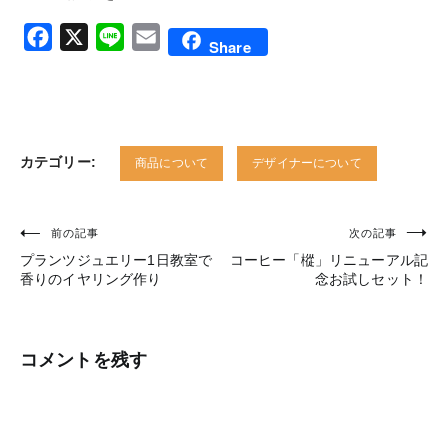
Facebook
X
Line
Email
Share
カテゴリー:
商品について
デザイナーについて
前の記事
次の記事
投
プランツジュエリー1日教室で
コーヒー「樅」リニューアル記
稿
香りのイヤリング作り
念お試しセット！
ナ
ビ
コメントを残す
ゲ
ー
シ