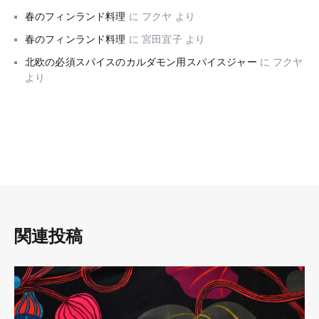
春のフィンランド料理
に
フクヤ
より
春のフィンランド料理
に
宮田宜子
より
北欧の必須スパイスのカルダモン用スパイスジャー
に
フクヤ
より
関連投稿