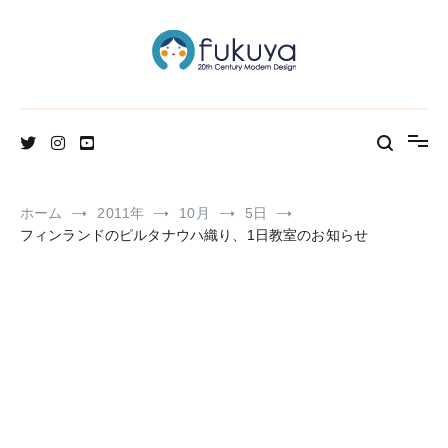
コ
ン
テ
ン
ツ
へ
北欧のかわいいヴィンテージ食器＆雑貨のお店ブログ
Fukuya通信
ス
キ
ッ
プ
ホーム
2011年
10月
5日
フィンランドのピルタナウハ織り、1日教室のお知らせ