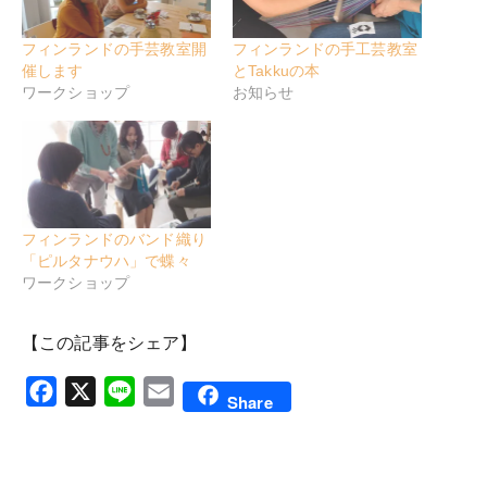
フィンランドの手芸教室開
フィンランドの手工芸教室
催します
とTakkuの本
ワークショップ
お知らせ
フィンランドのバンド織り
「ピルタナウハ」で蝶々
ワークショップ
【この記事をシェア】
Facebook
X
Line
Email
Share