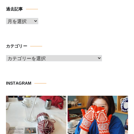
過去記事
ア
ー
カ
イ
カテゴリー
ブ
カ
テ
ゴ
リ
INSTAGRAM
ー