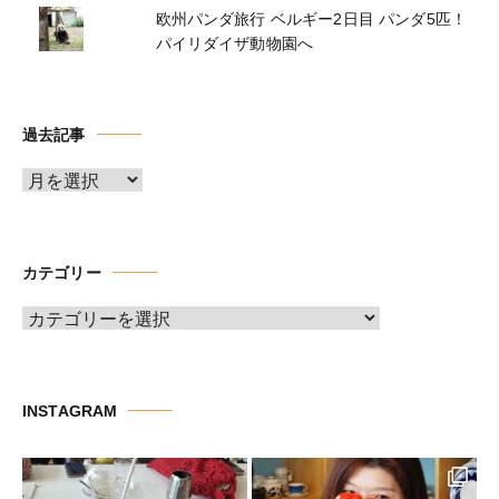
欧州パンダ旅行 ベルギー2日目 パンダ5匹！
パイリダイザ動物園へ
過去記事
ア
ー
カ
イ
カテゴリー
ブ
カ
テ
ゴ
リ
INSTAGRAM
ー