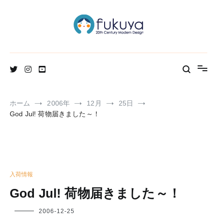
コ
ン
テ
ン
ツ
へ
北欧のかわいいヴィンテージ食器＆雑貨のお店ブログ
Fukuya通信
ス
キ
ッ
プ
ホーム
2006年
12月
25日
God Jul! 荷物届きました～！
入荷情報
God Jul! 荷物届きました～！
フ
2006-12-25