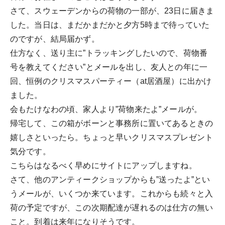
さて、スウェーデンからの荷物の一部が、23日に届きま
した。当日は、まだかまだかと夕方5時まで待っていた
のですが、結局届かず。
仕方なく、送り主に”トラッキングしたいので、荷物番
号を教えてください”とメールを出し、友人との年に一
回、恒例のクリスマスパーティー（at居酒屋）に出かけ
ました。
会もたけなわの頃、家人より”荷物来たよ”メールが。
帰宅して、この箱がボーンと事務所に置いてあるときの
嬉しさといったら。ちょっと早いクリスマスプレゼント
気分です。
こちらはなるべく早めにサイトにアップしますね。
さて、他のアンティークショップからも”送ったよ”とい
うメールが、いくつか来ています。これからも続々と入
荷の予定ですが、この次期配達が遅れるのは仕方の無い
こと。到着は来年になりそうです。