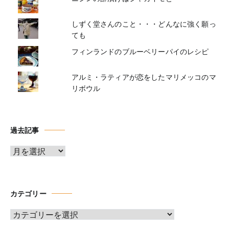
しずく堂さんのこと・・・どんなに強く願っ
ても
フィンランドのブルーベリーパイのレシピ
アルミ・ラティアが恋をしたマリメッコのマ
リボウル
過去記事
ア
ー
カ
イ
カテゴリー
ブ
カ
テ