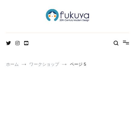
コ
ン
テ
ン
ツ
へ
北欧のかわいいヴィンテージ食器＆雑貨のお店ブログ
Fukuya通信
ス
キ
ッ
プ
ホーム
ワークショップ
ページ 5