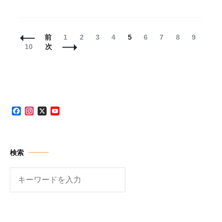
投
固
固
固
固
固
固
固
固
固
前
1
2
3
4
5
6
7
8
9
稿
固
定
定
定
定
定
定
定
定
定
10
次
ナ
定
ペ
ペ
ペ
ペ
ペ
ペ
ペ
ペ
ペ
ビ
ペ
ー
ー
ー
ー
ー
ー
ー
ー
ー
ゲ
ー
ジ
ジ
ジ
ジ
ジ
ジ
ジ
ジ
ジ
ー
ジ
シ
ョ
Facebook
Instagram
X
YouTube
ン
Channel
検索
検
索