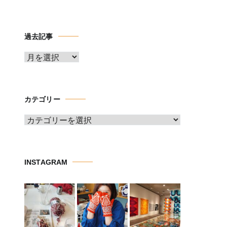
過去記事
ア
ー
カ
イ
カテゴリー
ブ
カ
テ
ゴ
リ
INSTAGRAM
ー