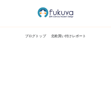
北欧のかわいいヴィンテージ食器＆雑貨のお
Fukuya通信
ブログトップ
北欧買い付けレポート