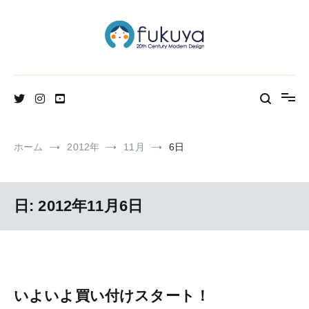
コ
ン
テ
ン
ツ
へ
北欧のかわいいヴィンテージ食器＆雑貨のお店ブログ
Fukuya通信
ス
キ
ッ
プ
ホーム
2012年
11月
6日
日:
2012年11月6日
いよいよ買い付けスタート！