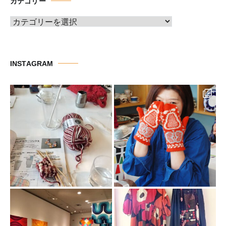
カテゴリー
ブ
カ
テ
ゴ
リ
INSTAGRAM
ー