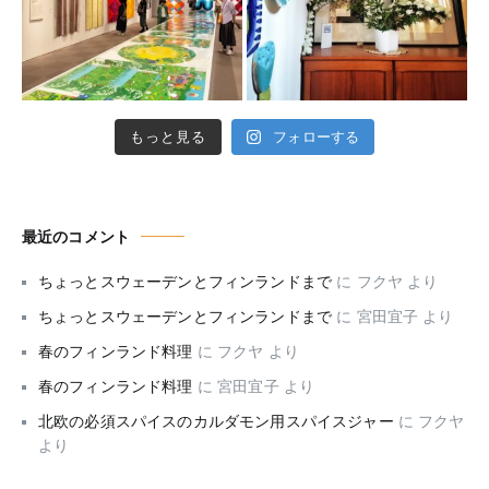
もっと見る
フォローする
最近のコメント
ちょっとスウェーデンとフィンランドまで
に
フクヤ
より
ちょっとスウェーデンとフィンランドまで
に
宮田宜子
より
春のフィンランド料理
に
フクヤ
より
春のフィンランド料理
に
宮田宜子
より
北欧の必須スパイスのカルダモン用スパイスジャー
に
フクヤ
より