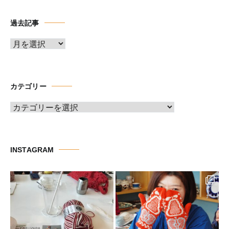
過去記事
ア
ー
カ
イ
カテゴリー
ブ
カ
テ
ゴ
リ
INSTAGRAM
ー