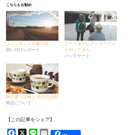
こちらもお勧め
フィンランドの森の宿
イースターにデンマーク人
買い付けレポート
がやってきた
バックヤード
秋の葉っぱ柄と10月の北欧
商品について
【この記事をシェア】
Facebook
X
Line
Email