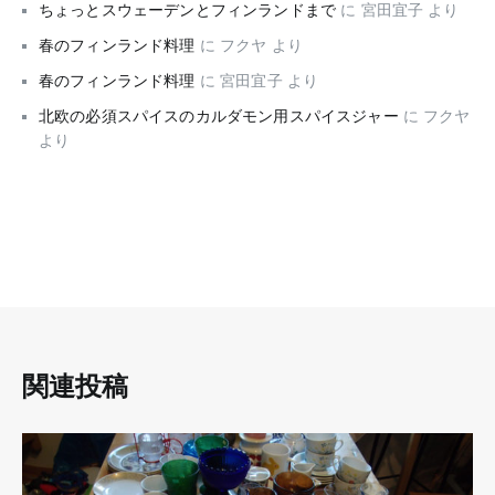
ちょっとスウェーデンとフィンランドまで
に
宮田宜子
より
春のフィンランド料理
に
フクヤ
より
春のフィンランド料理
に
宮田宜子
より
北欧の必須スパイスのカルダモン用スパイスジャー
に
フクヤ
より
関連投稿