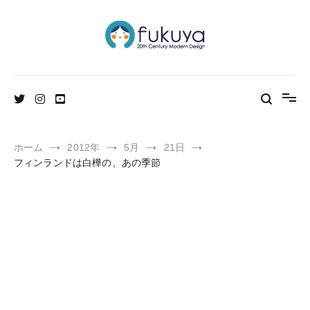
コ
ン
テ
ン
ツ
へ
北欧のかわいいヴィンテージ食器＆雑貨のお店ブログ
Fukuya通信
ス
キ
ッ
プ
ホーム
2012年
5月
21日
フィンランドは白樺の、あの季節