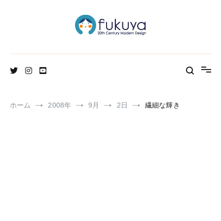
コ
ン
テ
ン
ツ
へ
北欧のかわいいヴィンテージ食器＆雑貨のお店ブログ
Fukuya通信
ス
キ
ッ
プ
ホーム
2008年
9月
2日
繊細な輝き