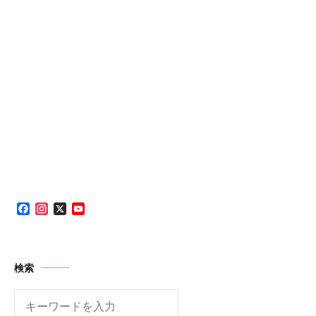
Facebook
Instagram
X
YouTube
Channel
検索
検
索