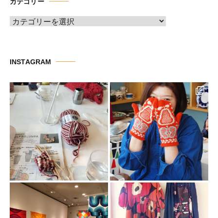
カテゴリー
ブ
カ
テ
ゴ
リ
INSTAGRAM
ー