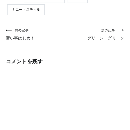
ナニー・スティル
前の記事
次の記事
投
習い事はじめ！
グリーン・グリーン
稿
ナ
ビ
コメントを残す
ゲ
ー
シ
ョ
ン