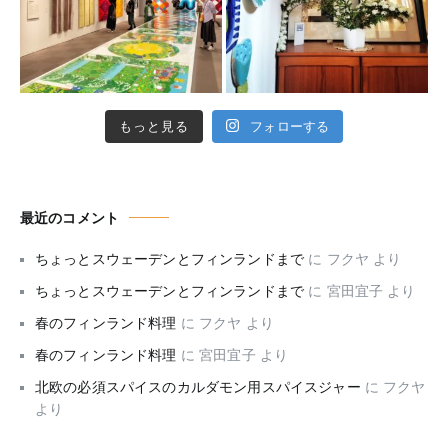
もっと見る
フォローする
最近のコメント
ちょっとスウェーデンとフィンランドまで
に
フクヤ
より
ちょっとスウェーデンとフィンランドまで
に
宮田宜子
より
春のフィンランド料理
に
フクヤ
より
春のフィンランド料理
に
宮田宜子
より
北欧の必須スパイスのカルダモン用スパイスジャー
に
フクヤ
より