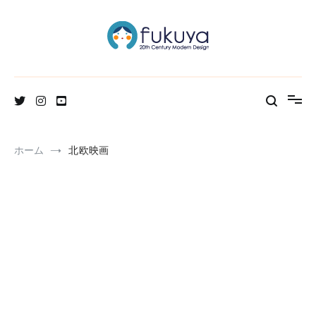
コ
ン
テ
ン
ツ
へ
北欧のかわいいヴィンテージ食器＆雑貨のお店ブログ
Fukuya通信
ス
キ
ッ
プ
ホーム
北欧映画