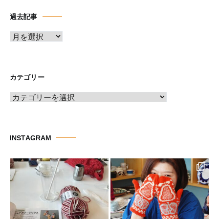
過去記事
ア
ー
カ
イ
カテゴリー
ブ
カ
テ
ゴ
リ
INSTAGRAM
ー