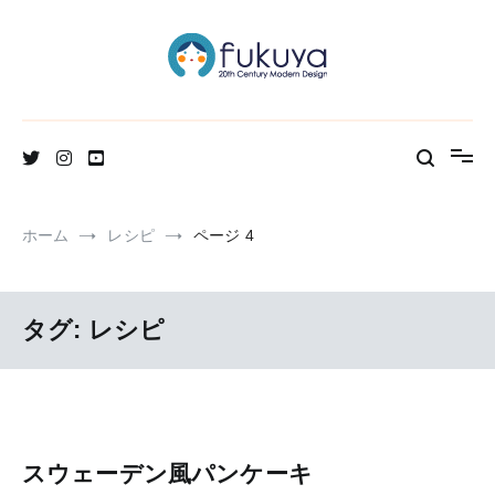
コ
ン
テ
ン
ツ
へ
北欧のかわいいヴィンテージ食器＆雑貨のお店ブログ
Fukuya通信
ス
キ
ッ
プ
ホーム
レシピ
ページ 4
タグ:
レシピ
スウェーデン風パンケーキ