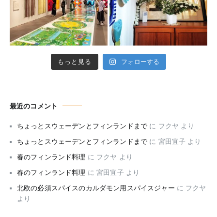
もっと見る
フォローする
最近のコメント
ちょっとスウェーデンとフィンランドまで
に
フクヤ
より
ちょっとスウェーデンとフィンランドまで
に
宮田宜子
より
春のフィンランド料理
に
フクヤ
より
春のフィンランド料理
に
宮田宜子
より
北欧の必須スパイスのカルダモン用スパイスジャー
に
フクヤ
より