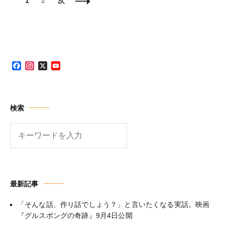
1
2
次
稿
定
定
ナ
ペ
ペ
ビ
ー
ー
ゲ
ジ
ジ
ー
シ
Facebook
Instagram
X
YouTube
ョ
Channel
ン
検索
検
索
最新記事
「そんな話、作り話でしょう？」と言いたくなる実話。映画
『グルスポングの奇跡』9月4日公開