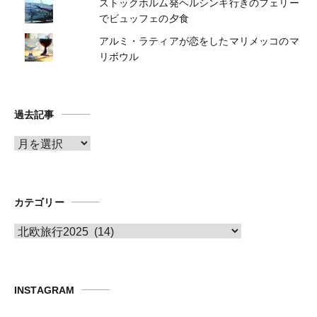
ストックホルム発ヘルシンキ行きのフェリー
でビュッフェの夕食
アルミ・ラティアが恋をしたマリメッコのマ
リボウル
過去記事
ア
ー
カ
イ
カテゴリー
ブ
カ
テ
ゴ
リ
INSTAGRAM
ー