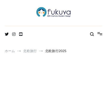
コ
ン
テ
ン
ツ
へ
北欧のかわいいヴィンテージ食器＆雑貨のお店ブログ
Fukuya通信
ス
キ
ッ
プ
ホーム
北欧旅行
北欧旅行2025