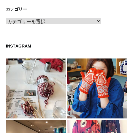
イ
カテゴリー
ブ
カ
テ
ゴ
リ
INSTAGRAM
ー