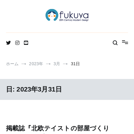
コ
ン
テ
ン
ツ
へ
北欧のかわいいヴィンテージ食器＆雑貨のお店ブログ
Fukuya通信
ス
キ
ッ
プ
ホーム
2023年
3月
31日
日:
2023年3月31日
掲載誌『北欧テイストの部屋づくり