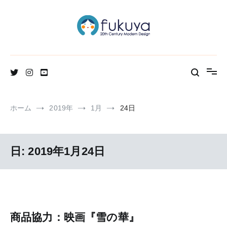
コ
ン
テ
ン
ツ
へ
北欧のかわいいヴィンテージ食器＆雑貨のお店ブログ
Fukuya通信
ス
キ
ッ
プ
ホーム
2019年
1月
24日
日:
2019年1月24日
商品協力：映画『雪の華』