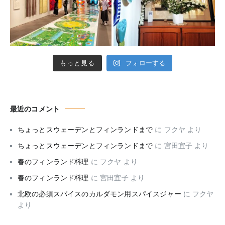
もっと見る
フォローする
最近のコメント
ちょっとスウェーデンとフィンランドまで
に
フクヤ
より
ちょっとスウェーデンとフィンランドまで
に
宮田宜子
より
春のフィンランド料理
に
フクヤ
より
春のフィンランド料理
に
宮田宜子
より
北欧の必須スパイスのカルダモン用スパイスジャー
に
フクヤ
より