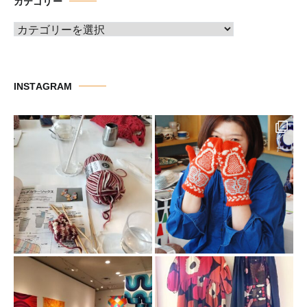
カテゴリー
ブ
カ
テ
ゴ
リ
INSTAGRAM
ー