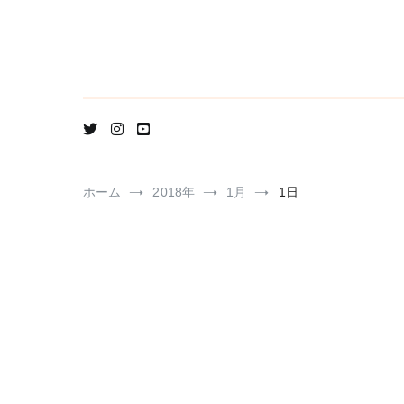
コ
ン
テ
ン
ツ
へ
ス
キ
ッ
プ
ホーム
2018年
1月
1日