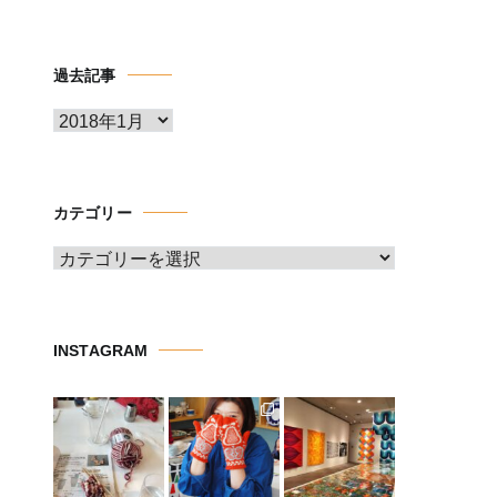
過去記事
ア
ー
カ
イ
カテゴリー
ブ
カ
テ
ゴ
リ
INSTAGRAM
ー