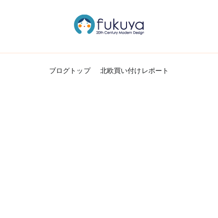
北欧のかわいいヴィンテージ食器＆雑貨のお
Fukuya通信
ブログトップ
北欧買い付けレポート