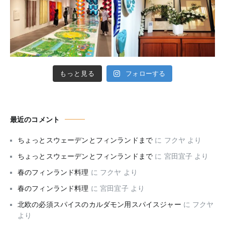
もっと見る
フォローする
最近のコメント
ちょっとスウェーデンとフィンランドまで
に
フクヤ
より
ちょっとスウェーデンとフィンランドまで
に
宮田宜子
より
春のフィンランド料理
に
フクヤ
より
春のフィンランド料理
に
宮田宜子
より
北欧の必須スパイスのカルダモン用スパイスジャー
に
フクヤ
より