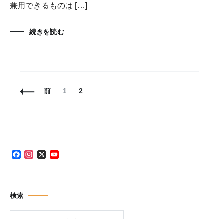
兼用できるものは […]
続きを読む
投
固
固
前
1
2
稿
定
定
ナ
ペ
ペ
ビ
ー
ー
ゲ
ジ
ジ
ー
シ
Facebook
Instagram
X
YouTube
ョ
Channel
ン
検索
検