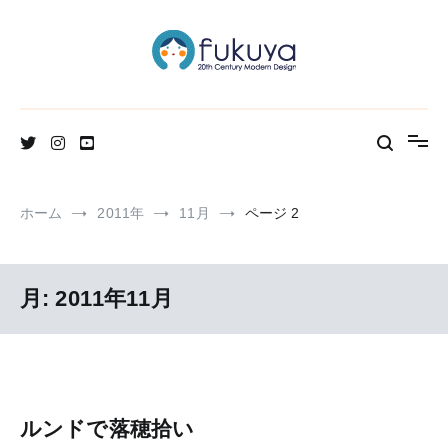
コ
ン
テ
ン
ツ
へ
北欧のかわいいヴィンテージ食器＆雑貨のお店ブログ
Fukuya通信
ス
キ
ッ
プ
ホーム
2011年
11月
ページ 2
月:
2011年11月
ルンドで落穂拾い