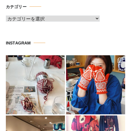
イ
カテゴリー
ブ
カ
テ
ゴ
リ
INSTAGRAM
ー