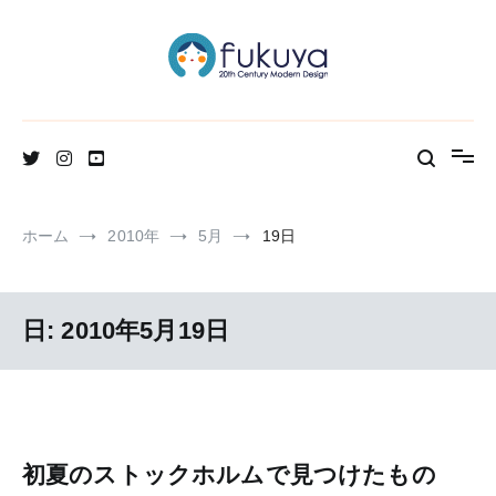
コ
ン
テ
ン
ツ
へ
北欧のかわいいヴィンテージ食器＆雑貨のお店ブログ
Fukuya通信
ス
キ
ッ
プ
ホーム
2010年
5月
19日
日:
2010年5月19日
初夏のストックホルムで見つけたもの