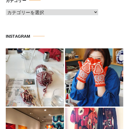
カテゴリー
ブ
カ
テ
ゴ
リ
INSTAGRAM
ー