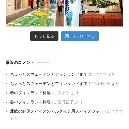
もっと見る
フォローする
最近のコメント
ちょっとスウェーデンとフィンランドまで
に
フクヤ
より
ちょっとスウェーデンとフィンランドまで
に
宮田宜子
より
春のフィンランド料理
に
フクヤ
より
春のフィンランド料理
に
宮田宜子
より
北欧の必須スパイスのカルダモン用スパイスジャー
に
フクヤ
より