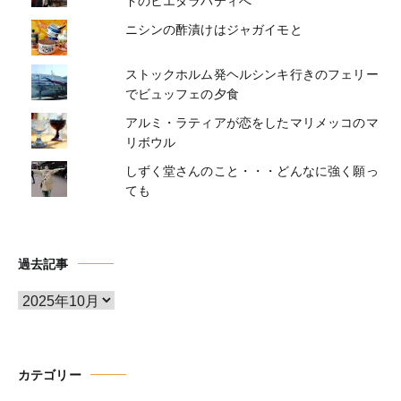
ドのヒエタラハティへ
ニシンの酢漬けはジャガイモと
ストックホルム発ヘルシンキ行きのフェリー
でビュッフェの夕食
アルミ・ラティアが恋をしたマリメッコのマ
リボウル
しずく堂さんのこと・・・どんなに強く願っ
ても
過去記事
ア
ー
カ
イ
カテゴリー
ブ