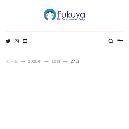
コ
ン
テ
ン
ツ
へ
北欧のかわいいヴィンテージ食器＆雑貨のお店ブログ
Fukuya通信
ス
キ
ッ
プ
ホーム
2025年
10月
27日