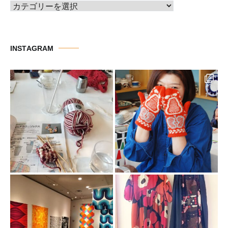
カ
テ
ゴ
リ
INSTAGRAM
ー