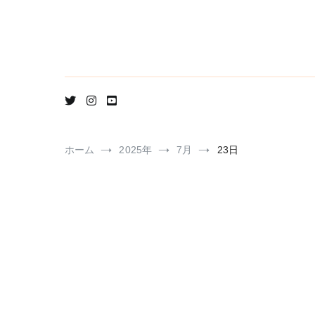
コ
ン
テ
ン
ツ
へ
ス
キ
ッ
プ
ホーム
2025年
7月
23日