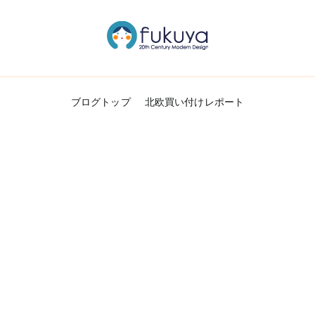
北欧のかわいいヴィンテージ食器＆雑貨のお
Fukuya通信
ブログトップ
北欧買い付けレポート