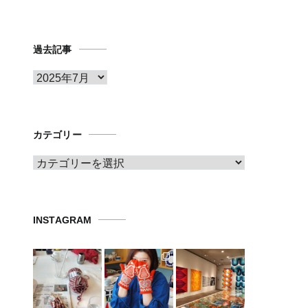
過去記事
ア
ー
カ
イ
カテゴリー
ブ
カ
テ
ゴ
リ
INSTAGRAM
ー