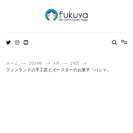
コ
ン
テ
ン
ツ
へ
北欧のかわいいヴィンテージ食器＆雑貨のお店ブログ
Fukuya通信
ス
キ
ッ
プ
ホーム
2014年
4月
19日
フィンランドの手工芸とイースターのお菓子「パシャ」