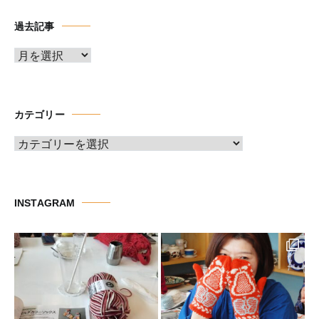
過去記事
ア
ー
カ
イ
カテゴリー
ブ
カ
テ
ゴ
リ
INSTAGRAM
ー