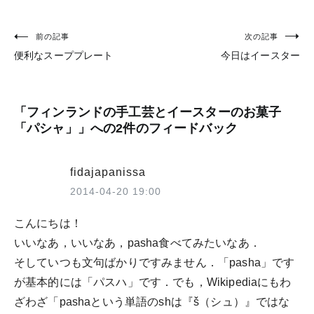
前の記事
次の記事
投
便利なスーププレート
今日はイースター
稿
ナ
ビ
「
フィンランドの手工芸とイースターのお菓子
「パシャ」
」への2件のフィードバック
ゲ
ー
fidajapanissa
シ
2014-04-20 19:00
ョ
こんにちは！
ン
いいなあ，いいなあ，pasha食べてみたいなあ．
そしていつも文句ばかりですみません．「pasha」です
が基本的には「パスハ」です．でも，Wikipediaにもわ
ざわざ「pashaという単語のshは『š（シュ）』ではな