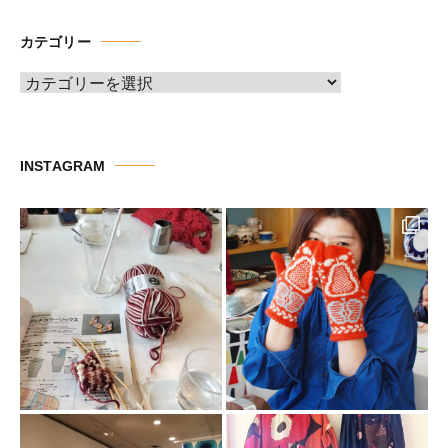
カ
イ
カテゴリー
ブ
カ
テ
ゴ
リ
INSTAGRAM
ー