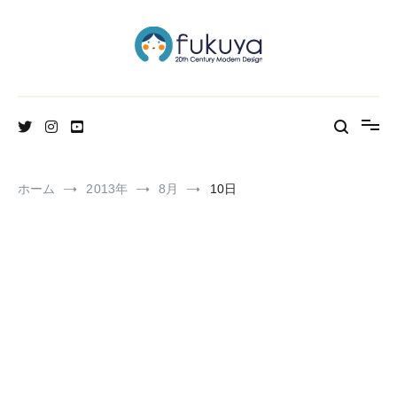
コ
ン
テ
ン
ツ
へ
北欧のかわいいヴィンテージ食器＆雑貨のお店ブログ
Fukuya通信
ス
キ
ッ
プ
ホーム
2013年
8月
10日