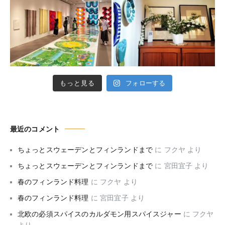
もっと見る
フォローする
最近のコメント
ちょっとスウェーデンとフィンランドまで
に
フクヤ
より
ちょっとスウェーデンとフィンランドまで
に
宮田宜子
より
春のフィンランド料理
に
フクヤ
より
春のフィンランド料理
に
宮田宜子
より
北欧の必須スパイスのカルダモン用スパイスジャー
に
フクヤ
より