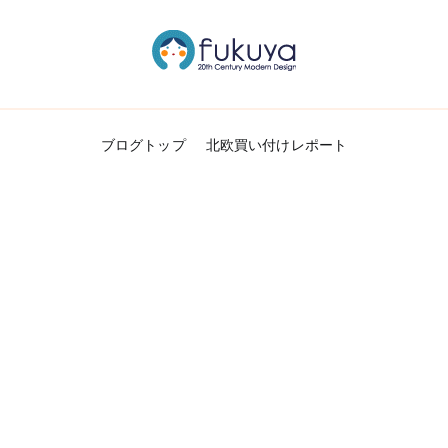
北欧のかわいいヴィンテージ食器＆雑貨のお
Fukuya通信
ブログトップ
北欧買い付けレポート