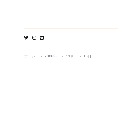
コ
ン
テ
ン
ツ
へ
ス
キ
ッ
プ
ホーム
2006年
11月
16日