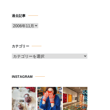
過去記事
ア
ー
カ
イ
カテゴリー
ブ
カ
テ
ゴ
リ
INSTAGRAM
ー