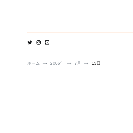
コ
ン
テ
ン
ツ
へ
ス
キ
ッ
プ
ホーム
2006年
7月
13日