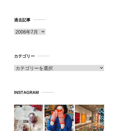
過去記事
ア
ー
カ
イ
カテゴリー
ブ
カ
テ
ゴ
リ
INSTAGRAM
ー