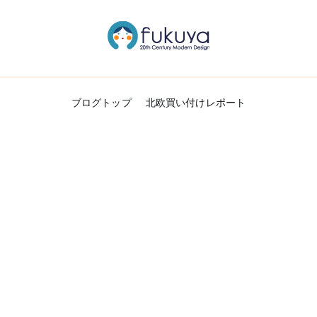
北欧のかわいいヴィンテージ食器＆雑貨のお
Fukuya通信
ブログトップ
北欧買い付けレポート