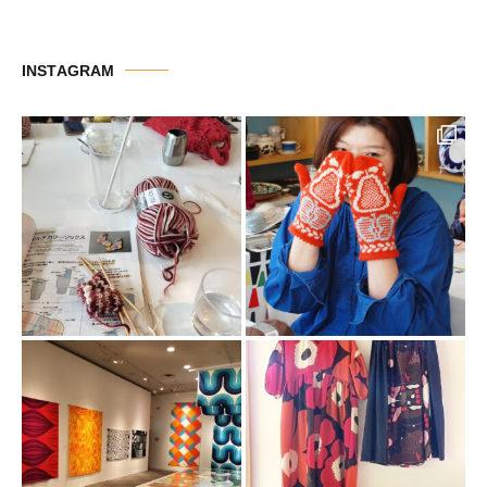
テ
ゴ
リ
INSTAGRAM
ー