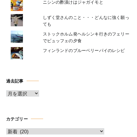
ニシンの酢漬けはジャガイモと
しずく堂さんのこと・・・どんなに強く願っ
ても
ストックホルム発ヘルシンキ行きのフェリー
でビュッフェの夕食
フィンランドのブルーベリーパイのレシピ
過去記事
ア
ー
カ
イ
カテゴリー
ブ
カ