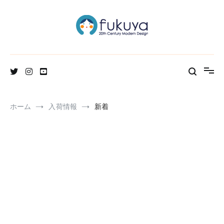
コ
ン
テ
ン
ツ
へ
北欧のかわいいヴィンテージ食器＆雑貨のお店ブログ
Fukuya通信
ス
キ
ッ
プ
ホーム
入荷情報
新着