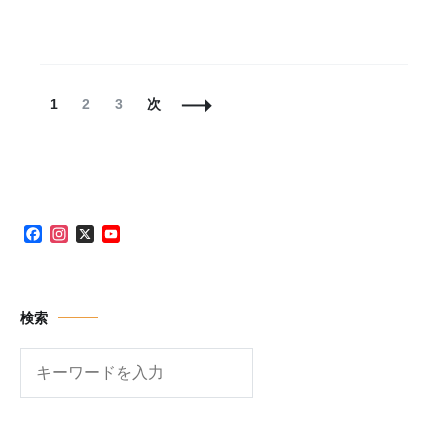
投
固
固
固
1
2
3
次
稿
定
定
定
ナ
ペ
ペ
ペ
ビ
ー
ー
ー
ゲ
ジ
ジ
ジ
ー
シ
Facebook
Instagram
X
YouTube
ョ
Channel
ン
検索
検
索