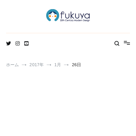
コ
ン
テ
ン
ツ
へ
北欧のかわいいヴィンテージ食器＆雑貨のお店ブログ
Fukuya通信
ス
キ
ッ
プ
ホーム
2017年
1月
26日