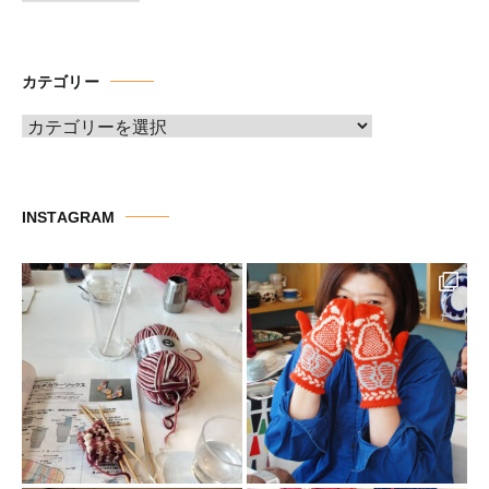
ー
カ
イ
カテゴリー
ブ
カ
テ
ゴ
リ
INSTAGRAM
ー