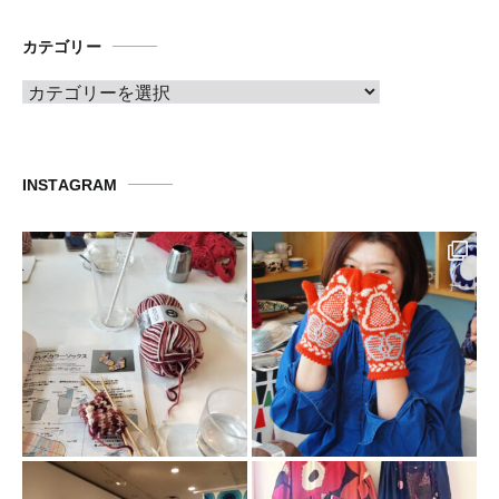
カ
イ
カテゴリー
ブ
カ
テ
ゴ
リ
INSTAGRAM
ー