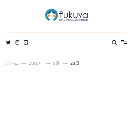
コ
ン
テ
ン
ツ
へ
北欧のかわいいヴィンテージ食器＆雑貨のお店ブログ
Fukuya通信
ス
キ
ッ
プ
ホーム
2008年
9月
28日