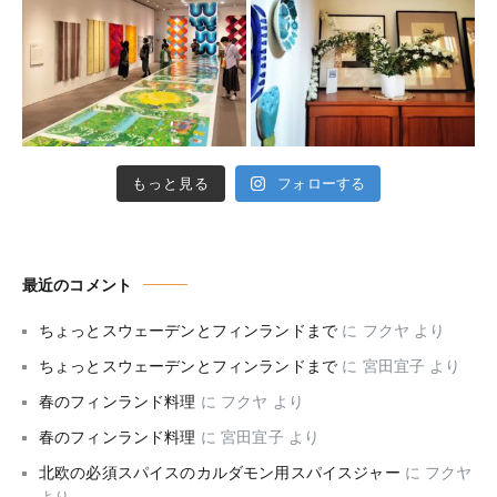
もっと見る
フォローする
最近のコメント
ちょっとスウェーデンとフィンランドまで
に
フクヤ
より
ちょっとスウェーデンとフィンランドまで
に
宮田宜子
より
春のフィンランド料理
に
フクヤ
より
春のフィンランド料理
に
宮田宜子
より
北欧の必須スパイスのカルダモン用スパイスジャー
に
フクヤ
より